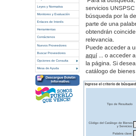
Para la búsqueda, 
Leyes y Normativa
servicios UNSPSC o
Monitoreo y Evaluación
búsqueda por la de
Enlaces de Interés
parte de una palab
Herramientas
obtendrán coincide
Contáctenos
relevancia.
Nuevos Proveedores
Puede acceder a un
Buscar Proveedores
aquí
... o acceder 
Opciones de Consulta
la página.
Si desea
Mesa de Ayuda
catálogo de bienes
Ingrese el criterio de búsqued
Tipo de Resultado
Código del Catálogo de Bienes
y Servicios:
Palabra clave: