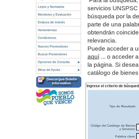
Para la búsqueda, 
Leyes y Normativa
servicios UNSPSC o
Monitoreo y Evaluación
búsqueda por la de
Enlaces de Interés
parte de una palab
Herramientas
obtendrán coincide
Contáctenos
relevancia.
Nuevos Proveedores
Puede acceder a un
Buscar Proveedores
aquí
... o acceder 
Opciones de Consulta
la página.
Si desea
Mesa de Ayuda
catálogo de bienes
Ingrese el criterio de búsqued
Tipo de Resultado
Código del Catálogo de Bienes
y Servicios:
Palabra clave: