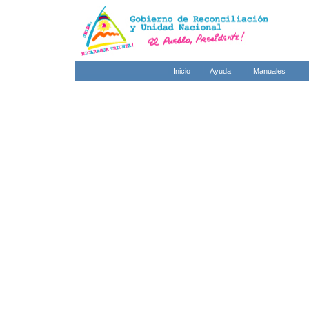
Inicio
Ayuda
Manuales