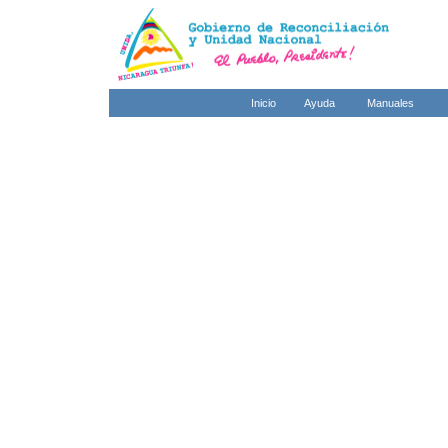
Inicio
Ayuda
Manuales