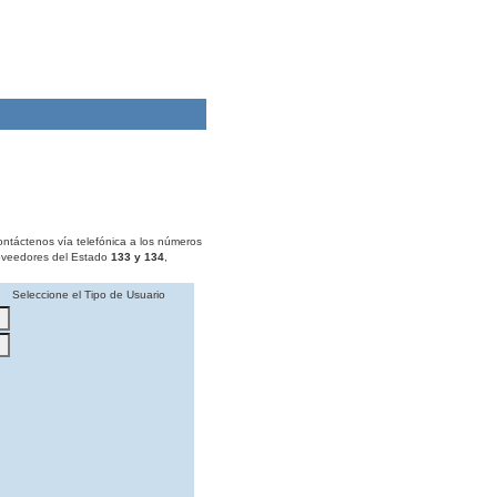
ontáctenos vía telefónica a los números
roveedores del Estado
133 y 134
,
Seleccione el Tipo de Usuario