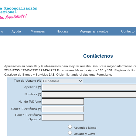
cio
Ayuda
Manuales
Noticias
Agregar a favoritos
Contacto
Contáctenos
Apreciamos su consulta y la utilizaremos para mejorar nuestro Sitio. Para mayor información c
2249-2795 / 2249-4752 / 2249-4753
Extensiones Mesa de Ayuda
130 y 131
, Registro de P
Catálogo de Bienes y Servicios
142
. O bien llenando el siguiente Formulario:
Tipo de Usuario (*):
Apellidos (*)
Nombres (*)
No. de Teléfono
Correo Electrónico (*)
Correo Electrónico
Opcional
Acuerdos Marco
Usuario y Clave