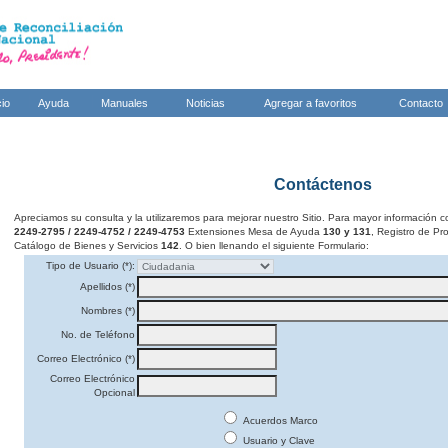
cio
Ayuda
Manuales
Noticias
Agregar a favoritos
Contacto
Contáctenos
Apreciamos su consulta y la utilizaremos para mejorar nuestro Sitio. Para mayor información c
2249-2795 / 2249-4752 / 2249-4753
Extensiones Mesa de Ayuda
130 y 131
, Registro de P
Catálogo de Bienes y Servicios
142
. O bien llenando el siguiente Formulario:
Tipo de Usuario (*):
Apellidos (*)
Nombres (*)
No. de Teléfono
Correo Electrónico (*)
Correo Electrónico
Opcional
Acuerdos Marco
Usuario y Clave