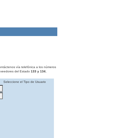
ontáctenos vía telefónica a los números
roveedores del Estado
133 y 134
,
Seleccione el Tipo de Usuario