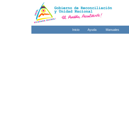
Inicio
Ayuda
Manuales