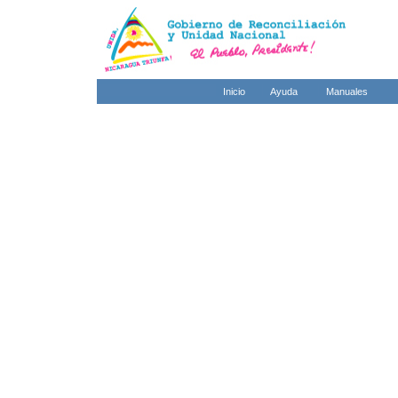
Inicio
Ayuda
Manuales