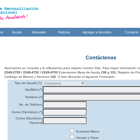
cio
Ayuda
Manuales
Noticias
Agregar a favoritos
Contacto
Contáctenos
Apreciamos su consulta y la utilizaremos para mejorar nuestro Sitio. Para mayor información c
2249-2795 / 2249-4752 / 2249-4753
Extensiones Mesa de Ayuda
130 y 131
, Registro de P
Catálogo de Bienes y Servicios
142
. O bien llenando el siguiente Formulario:
Tipo de Usuario (*):
Apellidos (*)
Nombres (*)
No. de Teléfono
Correo Electrónico (*)
Correo Electrónico
Opcional
Acuerdos Marco
Usuario y Clave