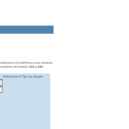
ontáctenos vía telefónica a los números
roveedores del Estado
133 y 134
,
Seleccione el Tipo de Usuario