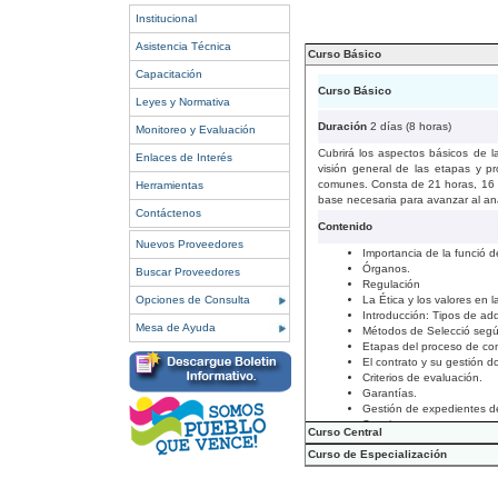
Institucional
Asistencia Técnica
Curso Básico
Capacitación
Curso Básico
Leyes y Normativa
Duración
2 días (8 horas)
Monitoreo y Evaluación
Cubrirá los aspectos básicos de l
Enlaces de Interés
visión general de las etapas y p
comunes. Consta de 21 horas, 16 le
Herramientas
base necesaria para avanzar al aná
Contáctenos
Contenido
Nuevos Proveedores
Importancia de la funció d
Órganos.
Buscar Proveedores
Regulación
Opciones de Consulta
La Ética y los valores en l
Introducción: Tipos de adq
Mesa de Ayuda
Métodos de Selecció según
Etapas del proceso de cont
El contrato y su gestión 
Criterios de evaluación.
Garantías.
Gestión de expedientes de 
Sanciones.
Curso Central
Curso de Especialización
Curso Central
Curso de Especialización