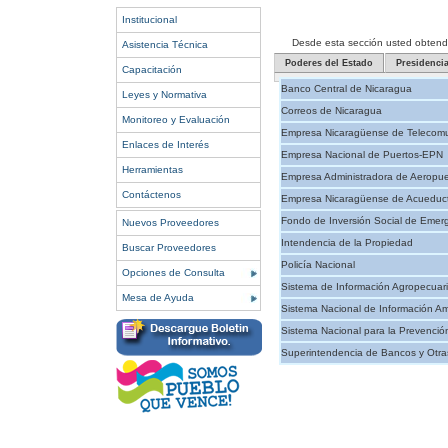
Institucional
Desde esta sección usted obtendrá 
Asistencia Técnica
Poderes del Estado
Presidenci
Capacitación
Banco Central de Nicaragua
Leyes y Normativa
Correos de Nicaragua
Monitoreo y Evaluación
Empresa Nicaragüense de Telecomu
Enlaces de Interés
Empresa Nacional de Puertos-EPN
Herramientas
Empresa Administradora de Aeropue
Contáctenos
Empresa Nicaragüense de Acueducto
Fondo de Inversión Social de Emer
Nuevos Proveedores
Intendencia de la Propiedad
Buscar Proveedores
Policía Nacional
Opciones de Consulta
Sistema de Información Agropecuar
Mesa de Ayuda
Sistema Nacional de Información Am
Sistema Nacional para la Prevenció
Superintendencia de Bancos y Otras