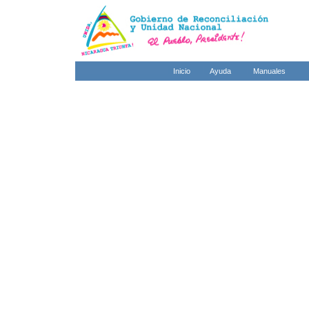
Inicio
Ayuda
Manuales