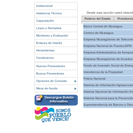
Institucional
Desde esta sección usted obtendrá 
Asistencia Técnica
Poderes del Estado
Presidenci
Capacitación
Banco Central de Nicaragua
Leyes y Normativa
Correos de Nicaragua
Monitoreo y Evaluación
Empresa Nicaragüense de Telecomu
Enlaces de Interés
Empresa Nacional de Puertos-EPN
Herramientas
Empresa Administradora de Aeropue
Contáctenos
Empresa Nicaragüense de Acueducto
Fondo de Inversión Social de Emer
Nuevos Proveedores
Intendencia de la Propiedad
Buscar Proveedores
Policía Nacional
Opciones de Consulta
Sistema de Información Agropecuar
Mesa de Ayuda
Sistema Nacional de Información Am
Sistema Nacional para la Prevenció
Superintendencia de Bancos y Otras