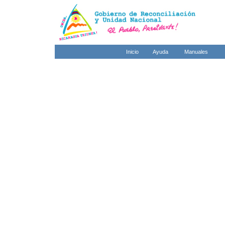
Inicio
Ayuda
Manuales