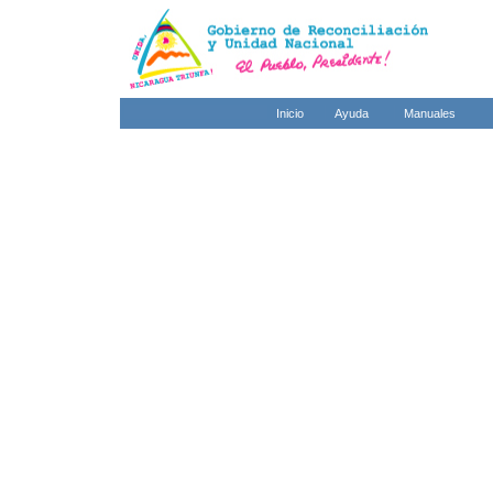
Inicio
Ayuda
Manuales