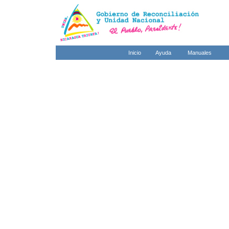
Inicio
Ayuda
Manuales