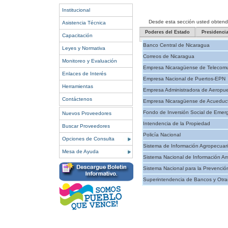
Institucional
Desde esta sección usted obtendrá 
Asistencia Técnica
Poderes del Estado
Presidenci
Capacitación
Banco Central de Nicaragua
Leyes y Normativa
Correos de Nicaragua
Monitoreo y Evaluación
Empresa Nicaragüense de Telecomu
Enlaces de Interés
Empresa Nacional de Puertos-EPN
Herramientas
Empresa Administradora de Aeropue
Contáctenos
Empresa Nicaragüense de Acueducto
Fondo de Inversión Social de Emer
Nuevos Proveedores
Intendencia de la Propiedad
Buscar Proveedores
Policía Nacional
Opciones de Consulta
Sistema de Información Agropecuar
Mesa de Ayuda
Sistema Nacional de Información Am
Sistema Nacional para la Prevenció
Superintendencia de Bancos y Otras