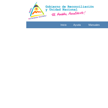
Inicio
Ayuda
Manuales