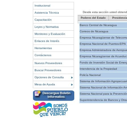
Institucional
Desde esta sección usted obtendrá 
Asistencia Técnica
Poderes del Estado
Presidenci
Capacitación
Banco Central de Nicaragua
Leyes y Normativa
Correos de Nicaragua
Monitoreo y Evaluación
Empresa Nicaragüense de Telecomu
Enlaces de Interés
Empresa Nacional de Puertos-EPN
Herramientas
Empresa Administradora de Aeropue
Contáctenos
Empresa Nicaragüense de Acueducto
Fondo de Inversión Social de Emer
Nuevos Proveedores
Intendencia de la Propiedad
Buscar Proveedores
Policía Nacional
Opciones de Consulta
Sistema de Información Agropecuar
Mesa de Ayuda
Sistema Nacional de Información Am
Sistema Nacional para la Prevenció
Superintendencia de Bancos y Otras