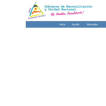
Inicio
Ayuda
Manuales