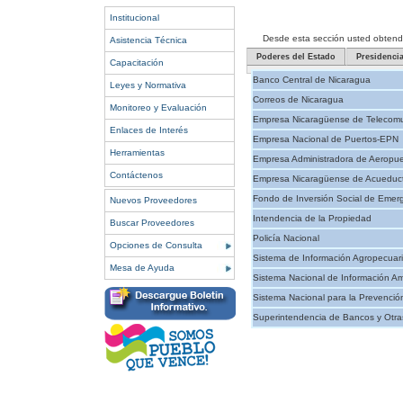
Institucional
Desde esta sección usted obtendrá 
Asistencia Técnica
Poderes del Estado
Presidenci
Capacitación
Banco Central de Nicaragua
Leyes y Normativa
Correos de Nicaragua
Monitoreo y Evaluación
Empresa Nicaragüense de Telecomu
Enlaces de Interés
Empresa Nacional de Puertos-EPN
Herramientas
Empresa Administradora de Aeropue
Contáctenos
Empresa Nicaragüense de Acueducto
Fondo de Inversión Social de Emer
Nuevos Proveedores
Intendencia de la Propiedad
Buscar Proveedores
Policía Nacional
Opciones de Consulta
Sistema de Información Agropecuar
Mesa de Ayuda
Sistema Nacional de Información Am
Sistema Nacional para la Prevenció
Superintendencia de Bancos y Otras