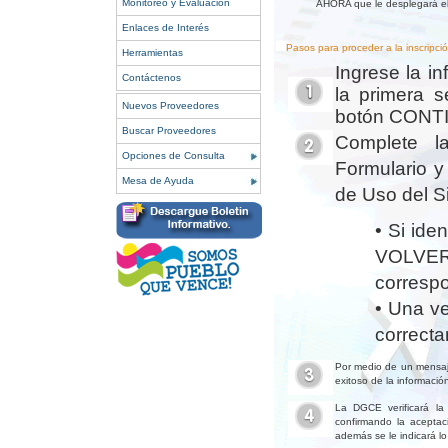
Monitoreo y Evaluación
AHORA que le desplegará el 
Enlaces de Interés
Pasos para proceder a la inscripció
Herramientas
Ingrese la i
Contáctenos
la primera s
Nuevos Proveedores
botón CONT
Buscar Proveedores
Complete la
Opciones de Consulta
Formulario y
Mesa de Ayuda
de Uso del S
• Si ide
VOLVER
corresp
• Una ve
correct
Por medio de un mensaje
exitoso de la información
La DGCE verificará la 
confirmando la aceptaci
además se le indicará lo