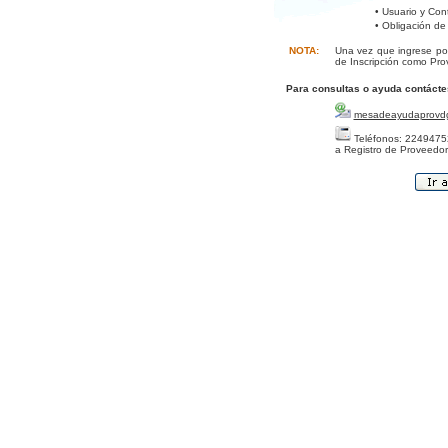
• Usuario y Con
• Obligación de
NOTA:
Una vez que ingrese por
de Inscripción como Pro
Para consultas o ayuda contácte
mesadeayudaprovd
Teléfonos: 22494752
a Registro de Proveedor