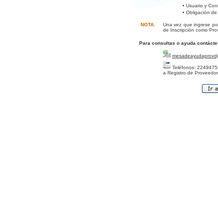
• Usuario y Con
• Obligación de
NOTA:
Una vez que ingrese por
de Inscripción como Pro
Para consultas o ayuda contácte
mesadeayudaprovd
Teléfonos: 22494752
a Registro de Proveedor