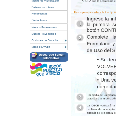
Monitoreo y Evaluación
AHORA que le desplegará el 
Enlaces de Interés
Pasos para proceder a la inscripció
Herramientas
Ingrese la i
Contáctenos
la primera s
Nuevos Proveedores
botón CONT
Buscar Proveedores
Complete la
Opciones de Consulta
Formulario y
Mesa de Ayuda
de Uso del S
• Si ide
VOLVER
corresp
• Una ve
correct
Por medio de un mensaje
exitoso de la información
La DGCE verificará la 
confirmando la aceptaci
además se le indicará lo