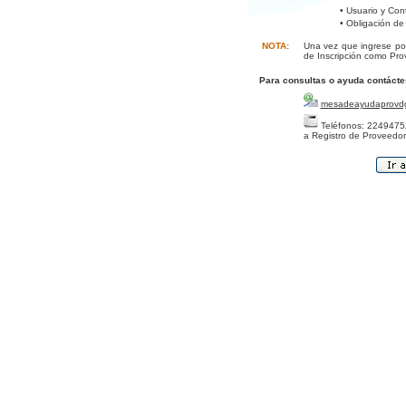
• Usuario y Con
• Obligación de
NOTA:
Una vez que ingrese por
de Inscripción como Pro
Para consultas o ayuda contácte
mesadeayudaprovd
Teléfonos: 22494752
a Registro de Proveedor