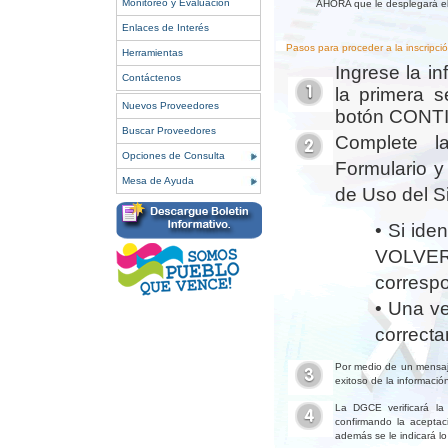
Monitoreo y Evaluación
AHORA que le desplegará el 
Enlaces de Interés
Pasos para proceder a la inscripció
Herramientas
Ingrese la i
Contáctenos
la primera s
Nuevos Proveedores
botón CONT
Buscar Proveedores
Complete la
Opciones de Consulta
Formulario y
Mesa de Ayuda
de Uso del S
• Si ide
VOLVER
corresp
• Una ve
correct
Por medio de un mensaje
exitoso de la información
La DGCE verificará la 
confirmando la aceptaci
además se le indicará lo