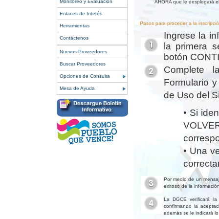
Monitoreo y Evaluación
AHORA que le desplegará el 
Enlaces de Interés
Pasos para proceder a la inscripció
Herramientas
Ingrese la i
Contáctenos
la primera s
Nuevos Proveedores
botón CONT
Buscar Proveedores
Complete la
Opciones de Consulta
Formulario y
Mesa de Ayuda
de Uso del S
• Si ide
VOLVER
corresp
• Una ve
correct
Por medio de un mensaje
exitoso de la información
La DGCE verificará la 
confirmando la aceptaci
además se le indicará lo