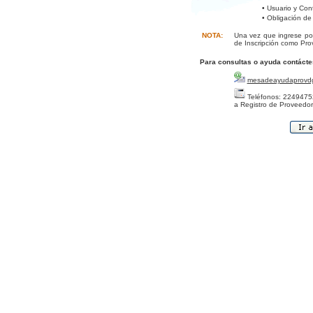
• Usuario y Con
• Obligación de
NOTA:
Una vez que ingrese por
de Inscripción como Pro
Para consultas o ayuda contácte
mesadeayudaprovd
Teléfonos: 22494752
a Registro de Proveedor