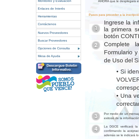
Monitoreo y Evaluación
AHORA que le desplegará el 
Enlaces de Interés
Pasos para proceder a la inscripció
Herramientas
Ingrese la i
Contáctenos
la primera s
Nuevos Proveedores
botón CONT
Buscar Proveedores
Complete la
Opciones de Consulta
Formulario y
Mesa de Ayuda
de Uso del S
• Si ide
VOLVER
corresp
• Una ve
correct
Por medio de un mensaje
exitoso de la información
La DGCE verificará la 
confirmando la aceptaci
además se le indicará lo