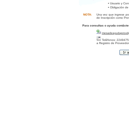
• Usuario y Con
• Obligación de
NOTA:
Una vez que ingrese por
de Inscripción como Pro
Para consultas o ayuda contácte
mesadeayudaprovd
Teléfonos: 22494752
a Registro de Proveedor