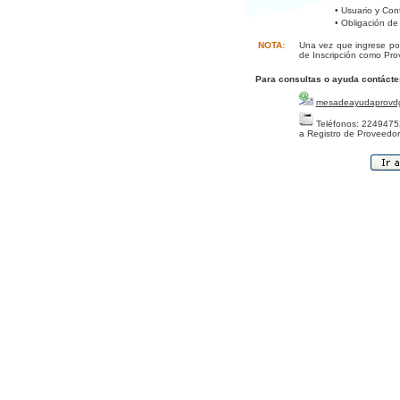
• Usuario y Con
• Obligación de
NOTA:
Una vez que ingrese por
de Inscripción como Pro
Para consultas o ayuda contácte
mesadeayudaprovd
Teléfonos: 22494752
a Registro de Proveedor