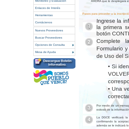
Monitoreo y Evaluación
AHORA que le desplegará el 
Enlaces de Interés
Pasos para proceder a la inscripció
Herramientas
Ingrese la i
Contáctenos
la primera s
Nuevos Proveedores
botón CONT
Buscar Proveedores
Complete la
Opciones de Consulta
Formulario y
Mesa de Ayuda
de Uso del S
• Si ide
VOLVER
corresp
• Una ve
correct
Por medio de un mensaje
exitoso de la información
La DGCE verificará la 
confirmando la aceptaci
además se le indicará lo