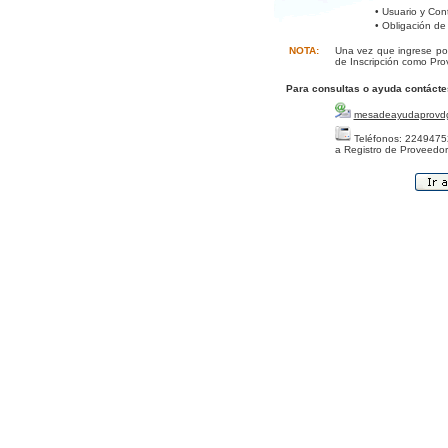
• Usuario y Con
• Obligación de
NOTA:
Una vez que ingrese por
de Inscripción como Pro
Para consultas o ayuda contácte
mesadeayudaprovd
Teléfonos: 22494752
a Registro de Proveedor