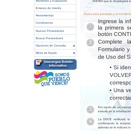
Monitoreo y Evaluación
AHORA que le desplegará el 
Enlaces de Interés
Pasos para proceder a la inscripció
Herramientas
Ingrese la i
Contáctenos
la primera s
Nuevos Proveedores
botón CONT
Buscar Proveedores
Complete la
Opciones de Consulta
Formulario y
Mesa de Ayuda
de Uso del S
• Si ide
VOLVER
corresp
• Una ve
correct
Por medio de un mensaje
exitoso de la información
La DGCE verificará la 
confirmando la aceptaci
además se le indicará lo