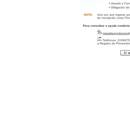
• Usuario y Con
• Obligación de
NOTA:
Una vez que ingrese por
de Inscripción como Pro
Para consultas o ayuda contácte
mesadeayudaprovd
Teléfonos: 22494752
a Registro de Proveedor