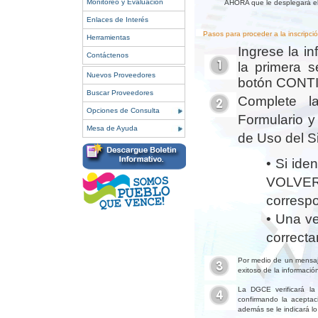
Monitoreo y Evaluación
AHORA que le desplegará el 
Enlaces de Interés
Pasos para proceder a la inscripció
Herramientas
Ingrese la i
Contáctenos
la primera s
Nuevos Proveedores
botón CONT
Buscar Proveedores
Complete la
Opciones de Consulta
Formulario y
Mesa de Ayuda
de Uso del S
• Si ide
VOLVER
corresp
• Una ve
correct
Por medio de un mensaje
exitoso de la información
La DGCE verificará la 
confirmando la aceptaci
además se le indicará lo