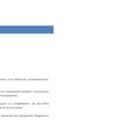
ones a la eficiencia, automatización,
a de contratación pública, reconozcan
 transparente.
gure el cumplimiento de los fines
l de los recursos.
os procesos de integración Regional o