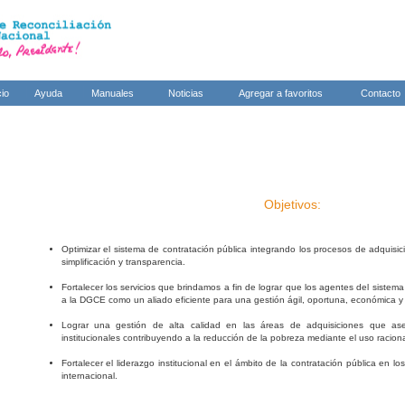
cio
Ayuda
Manuales
Noticias
Agregar a favoritos
Contacto
Objetivos:
Optimizar el sistema de contratación pública integrando los procesos de adquisici
simplificación y transparencia.
Fortalecer los servicios que brindamos a fin de lograr que los agentes del sistem
a la DGCE como un aliado eficiente para una gestión ágil, oportuna, económica y
Lograr una gestión de alta calidad en las áreas de adquisiciones que ase
institucionales contribuyendo a la reducción de la pobreza mediante el uso raciona
Fortalecer el liderazgo institucional en el ámbito de la contratación pública en l
internacional.