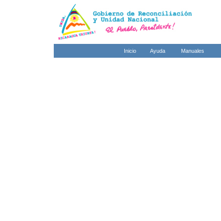
Inicio
Ayuda
Manuales