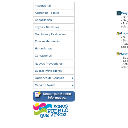
Institucional
Asistencia Técnica
Proy
- Sup
Capacitación
- Seg
- Act
sele
Leyes y Normativa
Logr
Monitoreo y Evaluación
- Sup
- Seg
Enlaces de Interés
- Act
sele
Herramientas
Logr
Contáctenos
- Sup
- Seg
Nuevos Proveedores
- Act
sele
Buscar Proveedores
Opciones de Consulta
Mesa de Ayuda