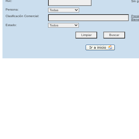
Ruc:
Sin g
Persona:
Clasificación Comercial:
Presi
Biene
Estado: