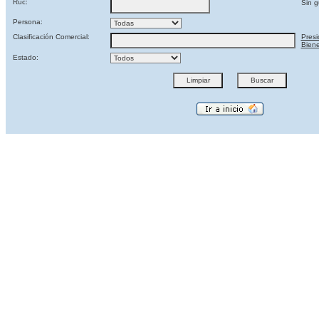
Ruc:
Sin g
Persona:
Clasificación Comercial:
Presi
Biene
Estado: