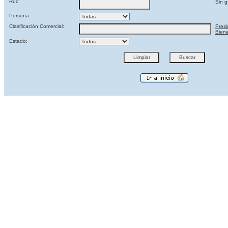
Ruc:
Sin g
Persona:
Clasificación Comercial:
Presi
Biene
Estado: