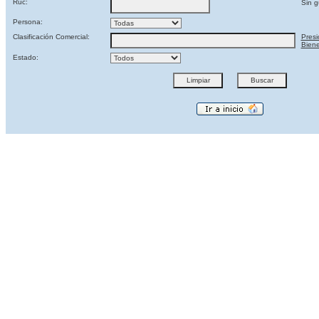
Ruc:
Sin g
Persona:
Clasificación Comercial:
Presi
Biene
Estado: