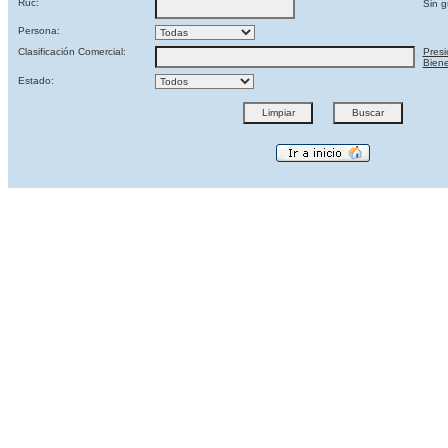
Ruc:
Sin g
Persona:
Clasificación Comercial:
Presi
Biene
Estado: