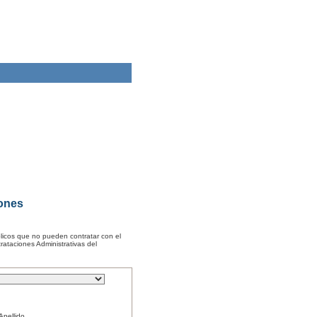
iones
licos que no pueden contratar con el
rataciones Administrativas del
Apellido.