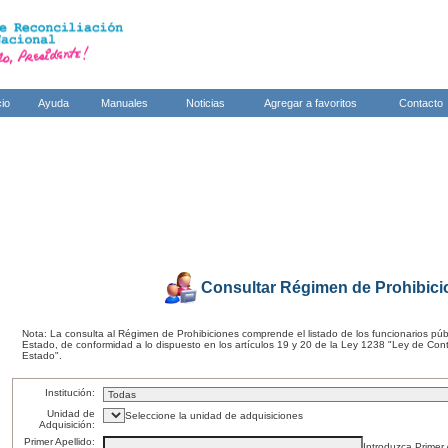
cio
Ayuda
Manuales
Noticias
Agregar a favoritos
Contacto
Consultar Régimen de Prohibic
Nota: La consulta al Régimen de Prohibiciones comprende el listado de los funcionarios púb
Estado, de conformidad a lo dispuesto en los artículos 19 y 20 de la Ley 1238 "Ley de Cont
Estado".
Institución:
Unidad de
Seleccione la unidad de adquisiciones
Adquisición:
Primer Apellido:
Introduzca Primer 