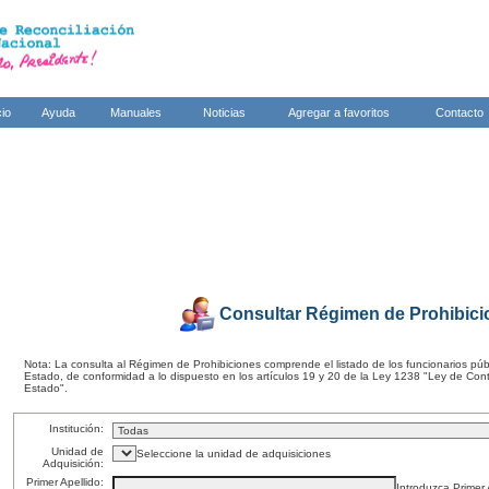
cio
Ayuda
Manuales
Noticias
Agregar a favoritos
Contacto
Consultar Régimen de Prohibic
Nota: La consulta al Régimen de Prohibiciones comprende el listado de los funcionarios púb
Estado, de conformidad a lo dispuesto en los artículos 19 y 20 de la Ley 1238 "Ley de Cont
Estado".
Institución:
Unidad de
Seleccione la unidad de adquisiciones
Adquisición:
Primer Apellido:
Introduzca Primer 