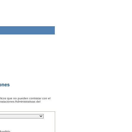
iones
licos que no pueden contratar con el
rataciones Administrativas del
Apellido.