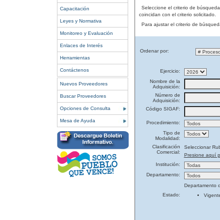
Seleccione el criterio de búsqued
Capacitación
coincidan con el criterio solicitado.
Leyes y Normativa
Para ajustar el criterio de búsque
Monitoreo y Evaluación
Enlaces de Interés
Ordenar por:
Herramientas
Contáctenos
Ejercicio:
Nombre de la
Nuevos Proveedores
Adquisición:
Número de
Buscar Proveedores
Adquisición:
Opciones de Consulta
Código SIGAF:
Mesa de Ayuda
Procedimiento:
Tipo de
Modalidad:
Clasificación
Seleccionar Ru
Comercial:
Presione aquí p
Institución:
Departamento:
Departamento d
Estado:
Vigent