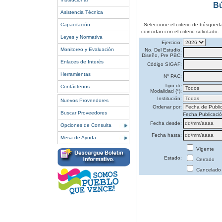
Bú
Asistencia Técnica
Capacitación
Seleccione el criterio de búsqued
coincidan con el criterio solicitado.
Leyes y Normativa
Ejercicio:
Monitoreo y Evaluación
No. Del Estudio,
Diseño, Pre PBC:
Enlaces de Interés
Código SIGAF:
Herramientas
Nº PAC:
Tipo de
Contáctenos
Modalidad (*):
Institución:
Nuevos Proveedores
Ordenar por:
Buscar Proveedores
Fecha Publicaci
Fecha desde:
Opciones de Consulta
Fecha hasta:
Mesa de Ayuda
Vigente
Estado:
Cerrado
Cancelado