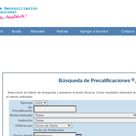
cio
Ayuda
Manuales
Noticias
Agregar a favoritos
Contacto
Búsqueda de Precalificaciones
Seleccione el criterio de búsqueda y presione el botón Buscar. Como resultado obtendrá la
el criterio solicitado.
Ejercicio:
No.
Precalificación:
Norma Aplicable:
Institución:
Ordenar por:
Fecha de Publicación
Fecha desde: