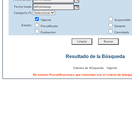
Fecha hasta:
Categoría (*):
Vigente
Suspendido
Estado:
Precalificado
Desierto
Evaluacion
Cancelado
Resultado de la Búsqueda
Criterios de Búsqueda:
Vigente
No existen Precalificaciones que coincidan con el criterio de búsq