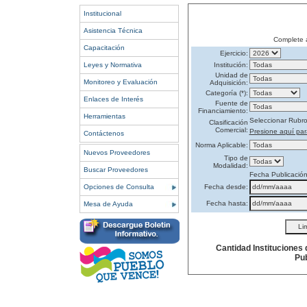
Institucional
Asistencia Técnica
Complete 
Capacitación
Ejercicio:
Leyes y Normativa
Institución:
Unidad de
Monitoreo y Evaluación
Adquisición:
Categoría (*):
Enlaces de Interés
Fuente de
Financiamiento:
Herramientas
Seleccionar Rubr
Clasificación
Comercial:
Presione aquí par
Contáctenos
Norma Aplicable:
Nuevos Proveedores
Tipo de
Modalidad:
Buscar Proveedores
Fecha Publicació
Opciones de Consulta
Fecha desde:
Fecha hasta:
Mesa de Ayuda
Cantidad Instituciones
Pub