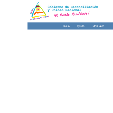
Inicio
Ayuda
Manuales